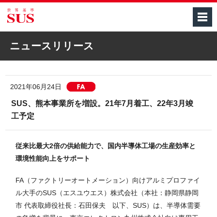
M
ニュースリリース
2021年06月24日
[FA]
SUS、熊本事業所を増設。21年7月着工、22年3月竣
工予定
従来比最大2倍の供給能力で、国内半導体工場の生産効率と
環境性能向上をサポート
FA（ファクトリーオートメーション）向けアルミプロファイ
ル大手のSUS（エスユウエス）株式会社（本社：静岡県静岡
市 代表取締役社長：石田保夫 以下、SUS）は、半導体需要