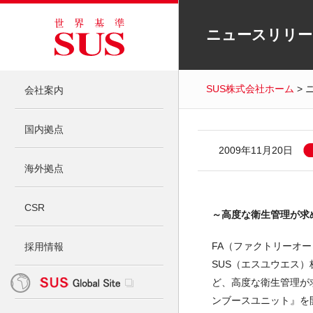
ニュースリリー
SUS株式会社ホーム
> 
会社案内
国内拠点
2009年11月20日
海外拠点
CSR
～高度な衛生管理が求
FA（ファクトリーオ
採用情報
SUS（エスユウエス）株式
ど、高度な衛生管理が
ンブースユニット』を開