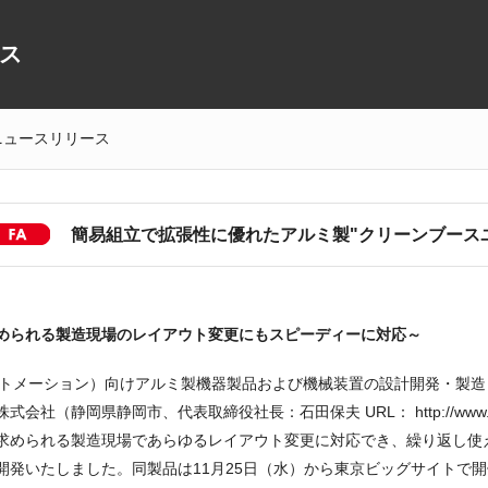
ス
ニュースリリース
簡易組立で拡張性に優れたアルミ製"クリーンブース
[FA]
められる製造現場のレイアウト変更にもスピーディーに対応～
ートメーション）向けアルミ製機器製品および機械装置の設計開発・製造
会社（静岡県静岡市、代表取締役社長：石田保夫 URL： http://www.su
求められる製造現場であらゆるレイアウト変更に対応でき、繰り返し使
発いたしました。同製品は11月25日（水）から東京ビッグサイトで開催