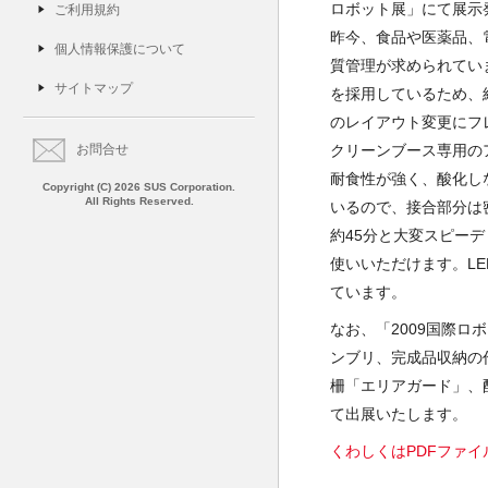
ロボット展」にて展示
ご利用規約
昨今、食品や医薬品、
個人情報保護について
質管理が求められてい
サイトマップ
を採用しているため、
のレイアウト変更にフ
クリーンブース専用の
お問合せ
耐食性が強く、酸化し
Copyright (C) 2026 SUS Corporation.
All Rights Reserved.
いるので、接合部分は密
約45分と大変スピー
使いいただけます。L
ています。
なお、「2009国際
ンブリ、完成品収納の作
柵「エリアガード」、
て出展いたします。
くわしくはPDFファイル