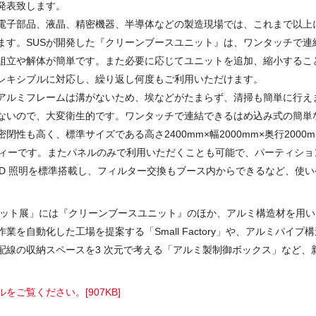
発表致します。
電子部品、液晶、精密機器、半導体などの製造現場では、これまで以上
ます。SUSが開発した『クリーンブースユニット』は、ワンタッチで連
組立や解体が簡単です。また必要に応じてユニットを追加、縮小するこ
レキシブルに対応し、繰り返し何度もご利用いただけます。
アルミフレームは溝がないため、埃などがたまらず、清掃も簡単に行え
ないので、大変衛生的です。ワンタッチで連結できるはめ込み式の簡単
閉性も高く、標準サイズである高さ2400mm×幅2000mm×奥行2000
ディーです。またパネルのみで利用いただくことも可能で、パーティショ
ED 照明を標準搭載し、フィルター交換もブース内からできるなど、使
ロボット展」には『クリーンブースユニット』のほか、アルミ構造材を用
業を自動化した工場を提案する「Small Factory」や、アルミパイプ
配線の収納スペースを3 次元で考える「アルミ製制御ボックス」など、
をご覧ください。[907KB]