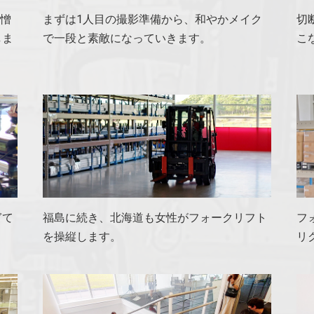
生憎
まずは1人目の撮影準備から、和やかメイク
切
しま
で一段と素敵になっていきます。
こ
ぎて
福島に続き、北海道も女性がフォークリフト
フ
を操縦します。
リ