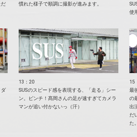
ただ
慣れた様子で順調に撮影が進みます。
S
使
13：20
15
。ダ
SUSのスピード感を表現する、「走る」シー
最
ン。ピンチ！髙岡さんの足が速すぎてカメラ
の
マンが追い付かないっ（汗）
出
だ
た