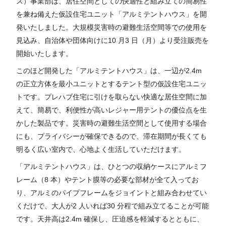
ス）事業部は、居住空間としての快適性と組み立ての簡易性
を兼ね備えた仮設住宅ユニット「アルミテントハウス」を開
発いたしました。大規模災害時の避難生活空間等での使用を
見込み、自治体や団体向けに10 月3 日（月）より受注販売を
開始いたします。
このほど開発した「アルミテントハウス」は、一辺が2.4m
の正立方体を最小ユニットとするテント型の仮設住宅ユニッ
トです。プレハブ住宅に引けを取らない快適な居住空間に加
えて、簡易で、利便性が高いレジャー用テントの優位点を生
かした製品です。災害時の避難生活空間として使用する場合
にも、プライバシーが確保できるので、滞在期間が長くても
明るく広い室内で、心地よく生活していただけます。
「アルミテントハウス」は、ひとつの収納ケースにアルミフ
レーム（8 本）やテント膜等の必要な部材が全て入ってお
り、アルミのパイプフレームをジョイントと組み合わせてい
くだけで、大人が2 人いれば30 分程で組み立てることが可能
です。天井高は2.4m 確保し、圧迫感を軽減するとともに、