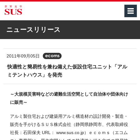
M
ニュースリリース
2011年09月05日
[ecoms]
快適性と簡易性を兼ね備えた仮設住宅ユニット「アル
ミテントハウス」を発売
～大規模災害時などの避難生活空間として自治体や団体向け
に販売～
アルミ製住宅および建築用アルミ構造材の設計開発・製造・
販売を手がけるＳＵＳ株式会社（静岡県静岡市、代表取締役
社長：石田保夫 URL： www.sus.co.jp）ｅｃｏｍｓ（エコム